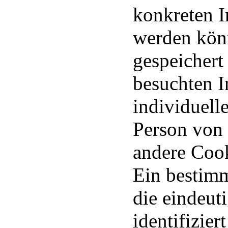
konkreten I
werden kön
gespeichert
besuchten I
individuell
Person von 
andere Cook
Ein bestimm
die eindeut
identifizier