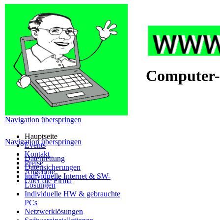
Computer-
Navigation überspringen
Hauptseite
Navigation überspringen
Events
Kontakt
Datenrettung
Preise
Datensicherungen
Angebote
Individuelle Internet & SW-
Über die Firma
Lösungen
Individuelle HW & gebrauchte
PCs
Netzwerklösungen